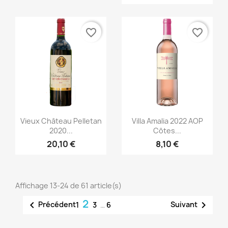
favorite_border
favorite_border
Aperçu rapide
Aperçu rapide


Vieux Château Pelletan
Villa Amalia 2022 AOP
2020...
Côtes...
20,10 €
8,10 €
Affichage 13-24 de 61 article(s)
2


Précédent
Suivant
1
3
…
6