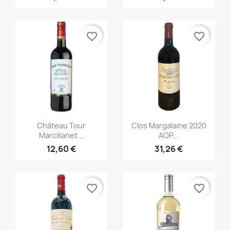
favorite_border
favorite_border
Aperçu rapide
Aperçu rapide


Château Tour
Clos Margalaine 2020
Marcillanet...
AOP...
12,60 €
31,26 €
favorite_border
favorite_border