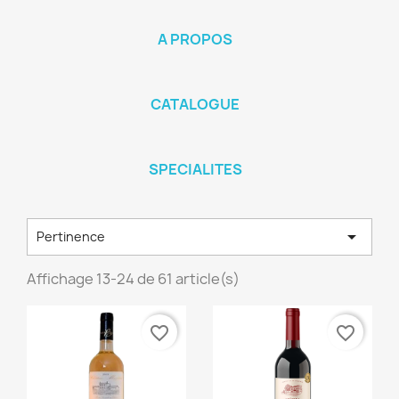
A PROPOS
CATALOGUE
SPECIALITES

Pertinence
Affichage 13-24 de 61 article(s)
favorite_border
favorite_border