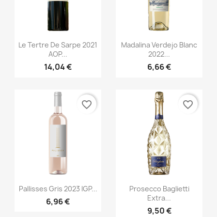
Aperçu rapide
Aperçu rapide


Le Tertre De Sarpe 2021
Madalina Verdejo Blanc
AOP...
2022...
14,04 €
6,66 €
favorite_border
favorite_border
Aperçu rapide
Aperçu rapide


Pallisses Gris 2023 IGP...
Prosecco Baglietti
Extra...
6,96 €
9,50 €