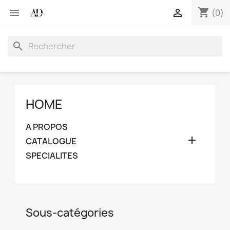
shopping_cart


(0)
search
HOME
A PROPOS

CATALOGUE
SPECIALITES
Sous-catégories