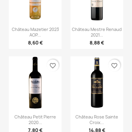
Aperçu rapide
Aperçu rapide


Château Mazetier 2023
Château Mestre Renaud
AOP...
2021...
8,60 €
8,88 €
favorite_border
favorite_border
Aperçu rapide
Aperçu rapide


Château Petit Pierre
Château Rose Sainte
2020...
Croix...
7,80 €
14,88 €