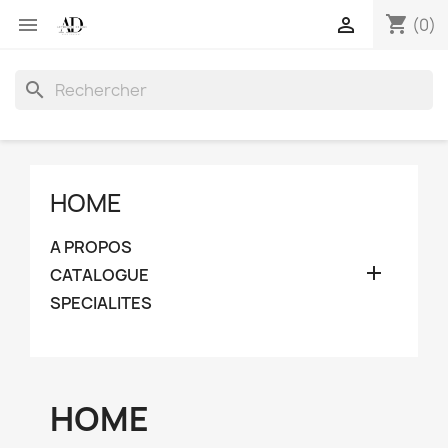
shopping_cart


(0)
search
HOME
A PROPOS

CATALOGUE
SPECIALITES
HOME