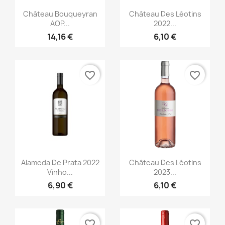
Aperçu rapide
Aperçu rapide


Château Bouqueyran
Château Des Léotins
AOP...
2022...
14,16 €
6,10 €
favorite_border
favorite_border
Aperçu rapide
Aperçu rapide


Alameda De Prata 2022
Château Des Léotins
Vinho...
2023...
6,90 €
6,10 €
favorite_border
favorite_border