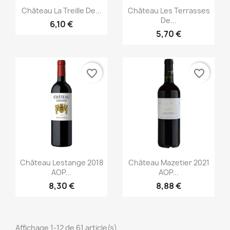
Aperçu rapide
Aperçu rapide


Château La Treille De...
Château Les Terrasses
De...
6,10 €
5,70 €
favorite_border
favorite_border
Aperçu rapide
Aperçu rapide


Château Lestange 2018
Château Mazetier 2021
AOP...
AOP...
8,30 €
8,88 €
Affichage 1-12 de 61 article(s)