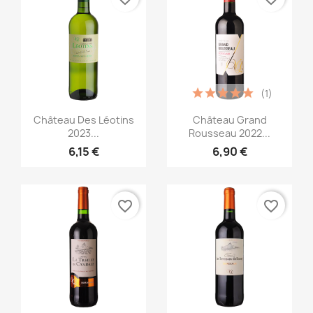
(1)
Aperçu rapide
Aperçu rapide


Château Des Léotins
Château Grand
2023...
Rousseau 2022...
6,15 €
6,90 €
favorite_border
favorite_border