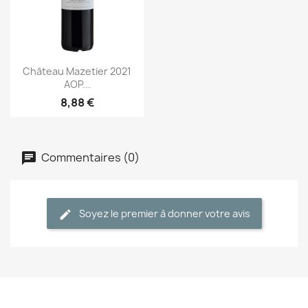
Aperçu rapide

Château Mazetier 2021
AOP...
8,88 €
Commentaires (0)
Soyez le premier à donner votre avis