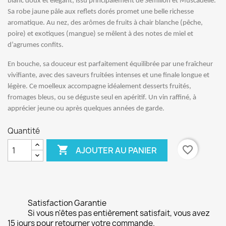
blanc doux et élégant, issu principalement de Sémillon et Muscadelle.
Sa robe jaune pâle aux reflets dorés promet une belle richesse
aromatique. Au nez, des arômes de fruits à chair blanche (pêche,
poire) et exotiques (mangue) se mêlent à des notes de miel et
d’agrumes confits.
En bouche, sa douceur est parfaitement équilibrée par une fraîcheur
vivifiante, avec des saveurs fruitées intenses et une finale longue et
légère. Ce moelleux accompagne idéalement desserts fruités,
fromages bleus, ou se déguste seul en apéritif. Un vin raffiné, à
apprécier jeune ou après quelques années de garde.
Quantité

favorite_border
AJOUTER AU PANIER
Satisfaction Garantie
Si vous n'êtes pas entièrement satisfait, vous avez
15 jours pour retourner votre commande.