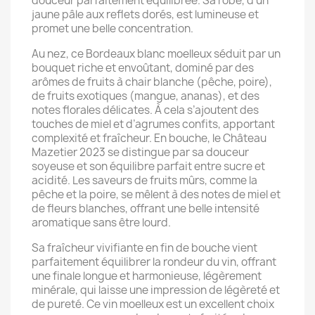
douceur parfaitement équilibrée. Sa robe, d’un
jaune pâle aux reflets dorés, est lumineuse et
promet une belle concentration.
Au nez, ce Bordeaux blanc moelleux séduit par un
bouquet riche et envoûtant, dominé par des
arômes de fruits à chair blanche (pêche, poire),
de fruits exotiques (mangue, ananas), et des
notes florales délicates. À cela s’ajoutent des
touches de miel et d’agrumes confits, apportant
complexité et fraîcheur. En bouche, le Château
Mazetier 2023 se distingue par sa douceur
soyeuse et son équilibre parfait entre sucre et
acidité. Les saveurs de fruits mûrs, comme la
pêche et la poire, se mêlent à des notes de miel et
de fleurs blanches, offrant une belle intensité
aromatique sans être lourd.
Sa fraîcheur vivifiante en fin de bouche vient
parfaitement équilibrer la rondeur du vin, offrant
une finale longue et harmonieuse, légèrement
minérale, qui laisse une impression de légèreté et
de pureté. Ce vin moelleux est un excellent choix