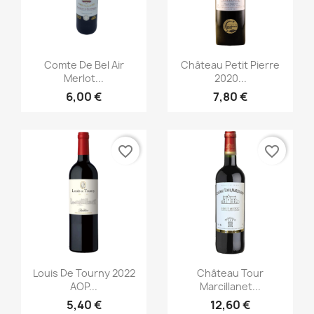
Aperçu rapide
Aperçu rapide


Comte De Bel Air
Château Petit Pierre
Merlot...
2020...
6,00 €
7,80 €
favorite_border
favorite_border
Aperçu rapide
Aperçu rapide


Louis De Tourny 2022
Château Tour
AOP...
Marcillanet...
5,40 €
12,60 €