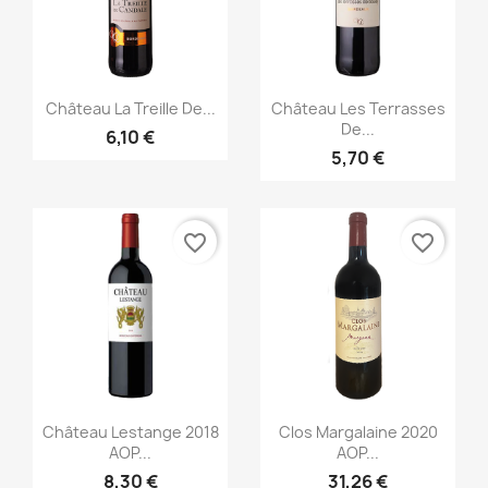
Aperçu rapide
Aperçu rapide


Château La Treille De...
Château Les Terrasses
De...
6,10 €
5,70 €
favorite_border
favorite_border
Aperçu rapide
Aperçu rapide


Château Lestange 2018
Clos Margalaine 2020
AOP...
AOP...
8,30 €
31,26 €