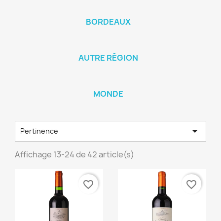
BORDEAUX
AUTRE RÉGION
MONDE

Pertinence
Affichage 13-24 de 42 article(s)
favorite_border
favorite_border