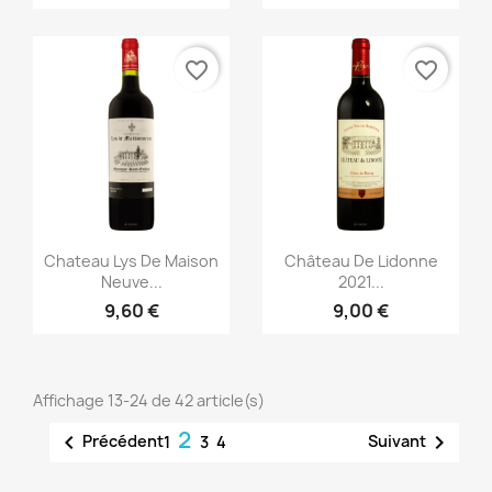
favorite_border
favorite_border
Aperçu rapide
Aperçu rapide


Chateau Lys De Maison
Château De Lidonne
Neuve...
2021...
9,60 €
9,00 €
Affichage 13-24 de 42 article(s)
2


Précédent
Suivant
1
3
4