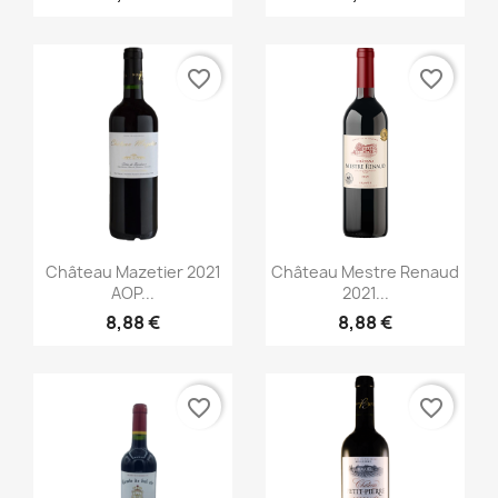
favorite_border
favorite_border
Aperçu rapide
Aperçu rapide


Château Mazetier 2021
Château Mestre Renaud
AOP...
2021...
8,88 €
8,88 €
favorite_border
favorite_border